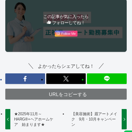
この記事が気に入ったら
フォローしてね！
Follow Me
よかったらシェアしてね！
URLをコピーする
★2025年11月～
【美容施術】眉アートメイ
HARG®+ヘアホームケ
ク 9月・10月キャンペー
ア 始まります★
ン